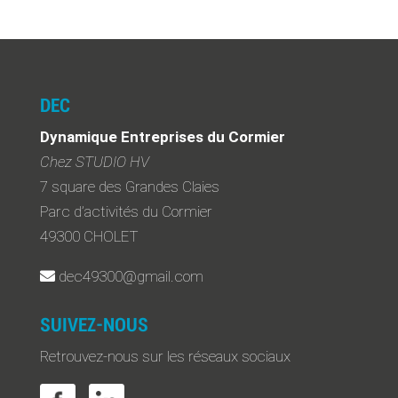
DEC
Dynamique Entreprises du Cormier
Chez STUDIO HV
7 square des Grandes Claies
Parc d’activités du Cormier
49300 CHOLET
dec49300@gmail.com
SUIVEZ-NOUS
Retrouvez-nous sur les réseaux sociaux