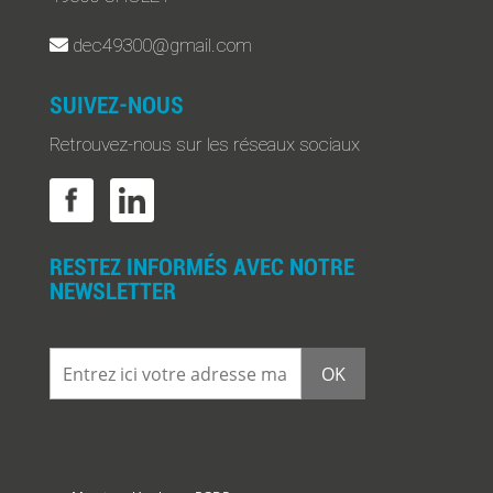
dec49300@gmail.com
SUIVEZ-NOUS
Retrouvez-nous sur les réseaux sociaux
RESTEZ INFORMÉS AVEC NOTRE
NEWSLETTER
Entrez
ici
votre
adresse
mail
*