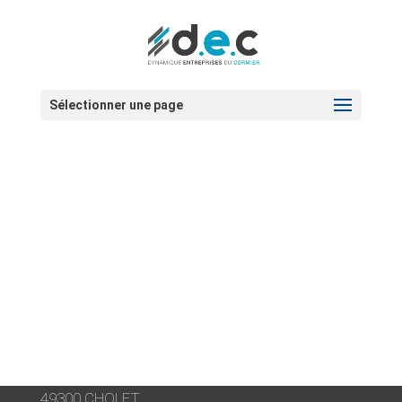
Sélectionner une page
Date:
17 octobre 2024
17 octobre les compagnons cavistes
LES
COMPAGNONS
DEC
CAVISTES
Dynamique Entreprises du Cormier
Chez STUDIO HV
7 square des Grandes Claies
Parc d’activités du Cormier
49300 CHOLET